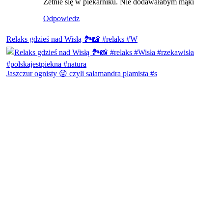
Zetnie się w piekarniku. Nie dodawałabym mąki
Odpowiedz
Relaks gdzieś nad Wisłą 🏞️📸 #relaks #W
Jaszczur ognisty 😜 czyli salamandra plamista #s