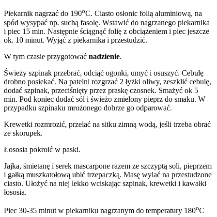
o
Piekarnik nagrzać do 190
C. Ciasto osłonic folią aluminiową, na
spód wysypać np. suchą fasolę. Wstawić do nagrzanego piekarnika
i piec 15 min. Następnie ściągnąć folię z obciążeniem i piec jeszcze
ok. 10 minut. Wyjąć z piekarnika i przestudzić.
W tym czasie przygotować
nadzienie
.
Świeży szpinak przebrać, odciąć ogonki, umyć i osuszyć. Cebulę
drobno posiekać. Na patelni rozgrzać 2 łyżki oliwy, zeszklić cebulę,
dodać szpinak, przeciśnięty przez praskę czosnek. Smażyć ok 5
min. Pod koniec dodać sól i świeżo zmielony pieprz do smaku. W
przypadku szpinaku mrożonego dobrze go odparować.
Krewetki rozmrozić, przelać na sitku zimną wodą, jeśli trzeba obrać
ze skorupek.
Łososia pokroić w paski.
Jajka, śmietanę i serek mascarpone razem ze szczyptą soli, pieprzem
i gałką muszkatołową ubić trzepaczką. Masę wylać na przestudzone
ciasto. Ułożyć na niej lekko wciskając szpinak, krewetki i kawałki
łososia.
o
Piec 30-35 minut w piekarniku nagrzanym do temperatury 180
C