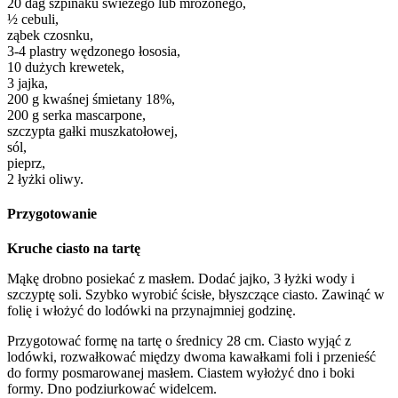
20 dag szpinaku świeżego lub mrożonego,
½ cebuli,
ząbek czosnku,
3-4 plastry wędzonego łososia,
10 dużych krewetek,
3 jajka,
200 g kwaśnej śmietany 18%,
200 g serka mascarpone,
szczypta gałki muszkatołowej,
sól,
pieprz,
2 łyżki oliwy.
Przygotowanie
Kruche ciasto na tartę
Mąkę drobno posiekać z masłem. Dodać jajko, 3 łyżki wody i
szczyptę soli. Szybko wyrobić ścisłe, błyszczące ciasto. Zawinąć w
folię i włożyć do lodówki na przynajmniej godzinę.
Przygotować formę na tartę o średnicy 28 cm. Ciasto wyjąć z
lodówki, rozwałkować między dwoma kawałkami foli i przenieść
do formy posmarowanej masłem. Ciastem wyłożyć dno i boki
formy. Dno podziurkować widelcem.