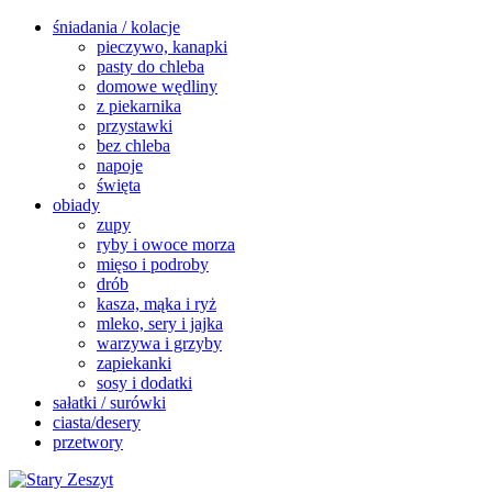
śniadania / kolacje
pieczywo, kanapki
pasty do chleba
domowe wędliny
z piekarnika
przystawki
bez chleba
napoje
święta
obiady
zupy
ryby i owoce morza
mięso i podroby
drób
kasza, mąka i ryż
mleko, sery i jajka
warzywa i grzyby
zapiekanki
sosy i dodatki
sałatki / surówki
ciasta/desery
przetwory