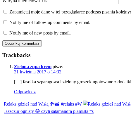
Witryna internetowa
Zapamiętaj moje dane w tej przeglądarce podczas pisania kolejny
Notify me of follow-up comments by email.
Notify me of new posts by email.
Trackbacks
Zielona zupa krem
pisze:
21 kwietnia 2017 o 14:32
[…] fasolka szparagowa i zielony groszek ugotowane z dodatk
Odpowiedz
Relaks gdzieś nad Wisłą 🏞️📸 #relaks #W
Jaszczur ognisty 😜 czyli salamandra plamista #s