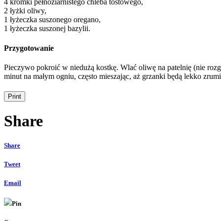
4 kromki pełnoziarnistego chleba tostowego,
2 łyżki oliwy,
1 łyżeczka suszonego oregano,
1 łyżeczka suszonej bazylii.
Przygotowanie
Pieczywo pokroić w niedużą kostkę. Wlać oliwę na patelnię (nie roz
minut na małym ogniu, często mieszając, aż grzanki będą lekko zrumi
Share
Share
Tweet
Email
Pin