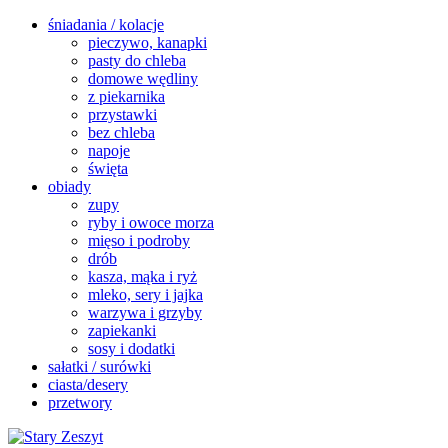
śniadania / kolacje
pieczywo, kanapki
pasty do chleba
domowe wędliny
z piekarnika
przystawki
bez chleba
napoje
święta
obiady
zupy
ryby i owoce morza
mięso i podroby
drób
kasza, mąka i ryż
mleko, sery i jajka
warzywa i grzyby
zapiekanki
sosy i dodatki
sałatki / surówki
ciasta/desery
przetwory