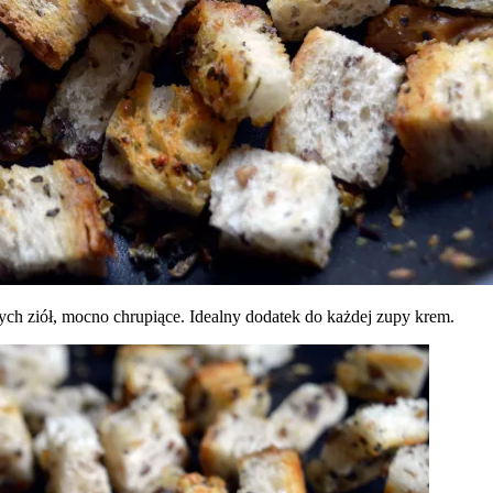
nych ziół, mocno chrupiące. Idealny dodatek do każdej zupy krem.