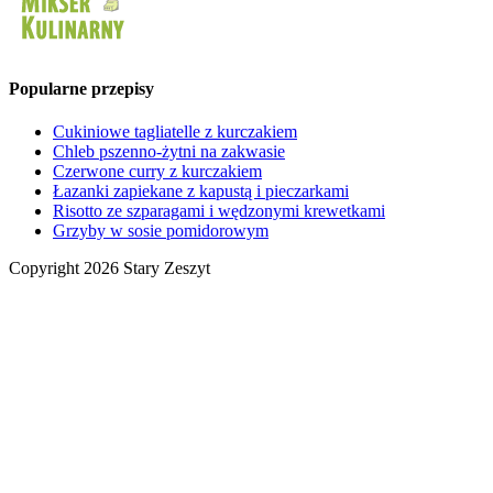
Popularne przepisy
Cukiniowe tagliatelle z kurczakiem
Chleb pszenno-żytni na zakwasie
Czerwone curry z kurczakiem
Łazanki zapiekane z kapustą i pieczarkami
Risotto ze szparagami i wędzonymi krewetkami
Grzyby w sosie pomidorowym
Copyright 2026 Stary Zeszyt