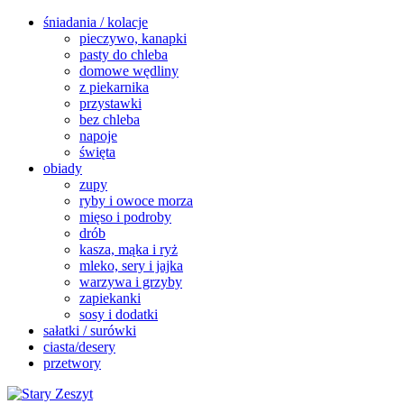
śniadania / kolacje
pieczywo, kanapki
pasty do chleba
domowe wędliny
z piekarnika
przystawki
bez chleba
napoje
święta
obiady
zupy
ryby i owoce morza
mięso i podroby
drób
kasza, mąka i ryż
mleko, sery i jajka
warzywa i grzyby
zapiekanki
sosy i dodatki
sałatki / surówki
ciasta/desery
przetwory