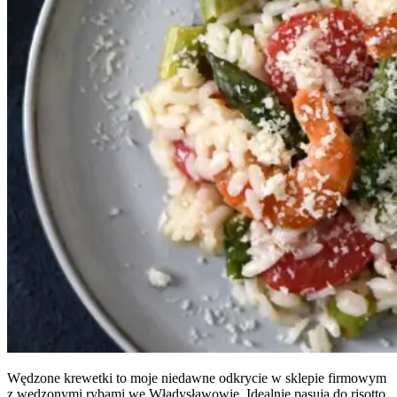
Wędzone krewetki to moje niedawne odkrycie w sklepie firmowym
z wędzonymi rybami we Władysławowie. Idealnie pasują do risotto