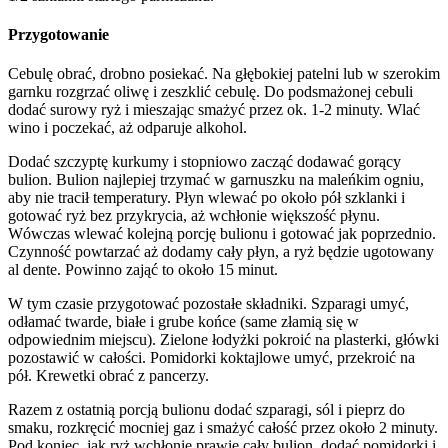
Przygotowanie
Cebulę obrać, drobno posiekać. Na głębokiej patelni lub w szerokim
garnku rozgrzać oliwę i zeszklić cebulę. Do podsmażonej cebuli
dodać surowy ryż i mieszając smażyć przez ok. 1-2 minuty. Wlać
wino i poczekać, aż odparuje alkohol.
Dodać szczyptę kurkumy i stopniowo zacząć dodawać gorący
bulion. Bulion najlepiej trzymać w garnuszku na maleńkim ogniu,
aby nie tracił temperatury. Płyn wlewać po około pół szklanki i
gotować ryż bez przykrycia, aż wchłonie większość płynu.
Wówczas wlewać kolejną porcję bulionu i gotować jak poprzednio.
Czynność powtarzać aż dodamy cały płyn, a ryż będzie ugotowany
al dente. Powinno zająć to około 15 minut.
W tym czasie przygotować pozostałe składniki. Szparagi umyć,
odłamać twarde, białe i grube końce (same złamią się w
odpowiednim miejscu). Zielone łodyżki pokroić na plasterki, główki
pozostawić w całości. Pomidorki koktajlowe umyć, przekroić na
pół. Krewetki obrać z pancerzy.
Razem z ostatnią porcją bulionu dodać szparagi, sól i pieprz do
smaku, rozkręcić mocniej gaz i smażyć całość przez około 2 minuty.
Pod koniec, jak ryż wchłonie prawie cały bulion, dodać pomidorki i