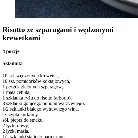
Risotto ze szparagami i wędzonymi
krewetkami
4 porcje
Składniki
10 szt. wędzonych krewetek,
10 szt. pomidorków koktajlowych,
1 pęczek zielonych szparagów,
1 mała cebula,
1 szklanka ryżu do risotto (arborio),
3 szklanki gorącego bulionu warzywnego,
1/2 szklanki białego wytrawnego wina,
szczypta kurkumy,
sól, pieprz do smaku,
2 łyżki oliwy,
2 łyżki masła,
1/2 szklanki startego parmezanu.