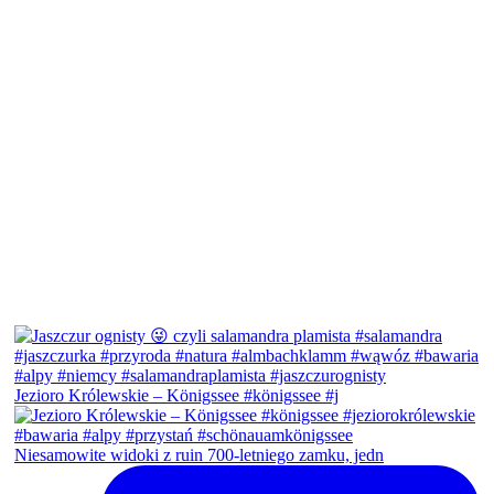
Jezioro Królewskie – Königssee #königssee #j
Niesamowite widoki z ruin 700-letniego zamku, jedn