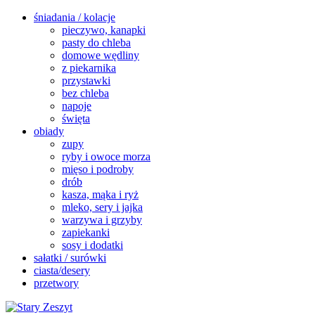
śniadania / kolacje
pieczywo, kanapki
pasty do chleba
domowe wędliny
z piekarnika
przystawki
bez chleba
napoje
święta
obiady
zupy
ryby i owoce morza
mięso i podroby
drób
kasza, mąka i ryż
mleko, sery i jajka
warzywa i grzyby
zapiekanki
sosy i dodatki
sałatki / surówki
ciasta/desery
przetwory