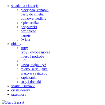
śniadania / kolacje
pieczywo, kanapki
pasty do chleba
domowe wędliny
z piekarnika
przystawki
bez chleba
napoje
święta
obiady
zupy
ryby i owoce morza
mięso i podroby
drób
kasza, mąka i ryż
mleko, sery i jajka
warzywa i grzyby
zapiekanki
sosy i dodatki
sałatki / surówki
ciasta/desery
przetwory