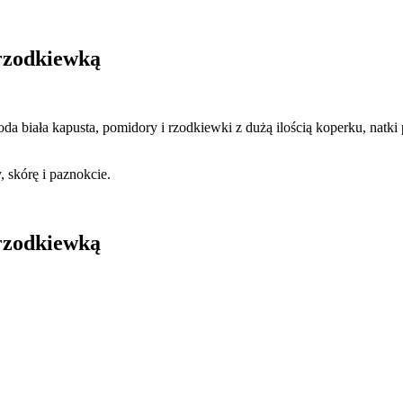
rzodkiewką
da biała kapusta, pomidory i rzodkiewki z dużą ilością koperku, natki
 skórę i paznokcie.
rzodkiewką