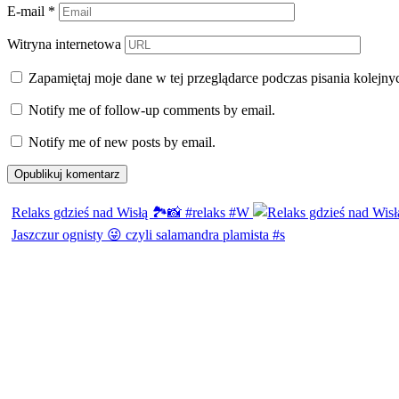
E-mail
*
Witryna internetowa
Zapamiętaj moje dane w tej przeglądarce podczas pisania kolejny
Notify me of follow-up comments by email.
Notify me of new posts by email.
Relaks gdzieś nad Wisłą 🏞️📸 #relaks #W
Jaszczur ognisty 😜 czyli salamandra plamista #s