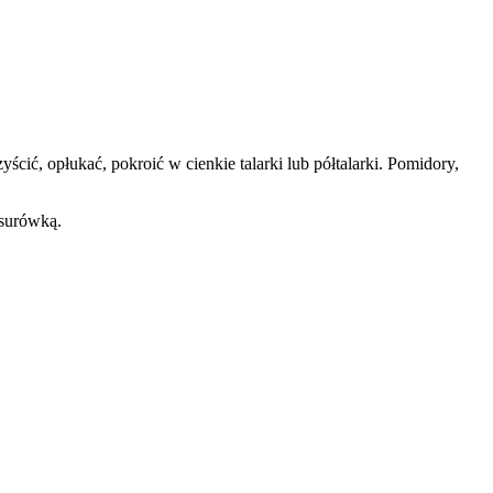
ić, opłukać, pokroić w cienkie talarki lub półtalarki. Pomidory,
 surówką.