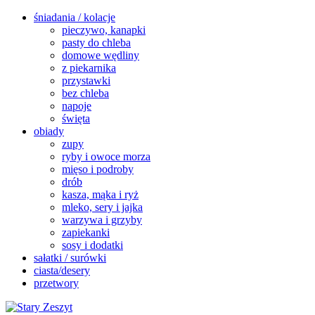
śniadania / kolacje
pieczywo, kanapki
pasty do chleba
domowe wędliny
z piekarnika
przystawki
bez chleba
napoje
święta
obiady
zupy
ryby i owoce morza
mięso i podroby
drób
kasza, mąka i ryż
mleko, sery i jajka
warzywa i grzyby
zapiekanki
sosy i dodatki
sałatki / surówki
ciasta/desery
przetwory