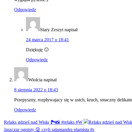
Odpowiedz
Stary Zeszyt
napisał
24 marca 2017 o 18:41
Dziękuję 🙂
Odpowiedz
Wiolcia
napisał
8 sierpnia 2022 o 18:43
Przepyszny, rozpływajacy się w ustch, kruch, smaczny delikat
Odpowiedz
Relaks gdzieś nad Wisłą 🏞️📸 #relaks #W
Jaszczur ognisty 😜 czyli salamandra plamista #s