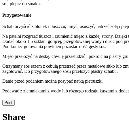
sól, pieprz do smaku.
Przygotowanie
Schab oczyścić z błonek i tłuszczu, umyć, osuszyć, natrzeć solą i p
Na patelni rozgrzać tłuszcz i zrumienić mięso z każdej strony. Dzięk
Dodać około 1,5 szklani gorącej, przegotowanej wody i dusić pod pr
Pod koniec gotowania powinien pozostać dość gęsty sos.
Mięso przełożyć na deskę, chwilę przestudzić i pokroić na plastry gru
Otrzymany sos razem z cebulą przetrzeć przez metalowe sitko lub zm
zagotować. Do przygotowanego sosu przełożyć plastry schabu.
Danie przed podaniem można posypać natką pietruszki.
Podawać z ziemniakami z wody lub różnego rodzaju kaszami z doda
Share