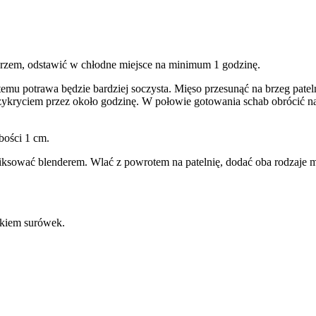
ieprzem, odstawić w chłodne miejsce na minimum 1 godzinę.
i temu potrawa będzie bardziej soczysta. Mięso przesunąć na brzeg patel
zykryciem przez około godzinę. W połowie gotowania schab obrócić na
bości 1 cm.
iksować blenderem. Wlać z powrotem na patelnię, dodać oba rodzaje m
tkiem surówek.